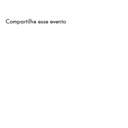
Compartilhe esse evento
Engenho & Arte Escola de
Joalharia Contemporânea
geral@engenhoearte.com
+351 225 090 577
+351 913 000 886
©2023 por Engenho & Arte Escola de Joalharia
Contemporânea. Orgulhosamente criado com Wix.com